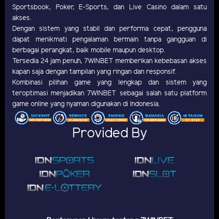
Sportsbook, Poker, E-Sports, dan Live Casino dalam satu
akses.
Dengan sistem yang stabil dan performa cepat, pengguna
dapat menikmati pengalaman bermain tanpa gangguan di
berbagai perangkat, baik mobile maupun desktop.
Tersedia 24 jam penuh, 7WINBET memberikan kebebasan akses
kapan saja dengan tampilan yang ringan dan responsif.
Kombinasi pilihan game yang lengkap dan sistem yang
teroptimasi menjadikan 7WINBET sebagai salah satu platform
game online yang nyaman digunakan di Indonesia.
Provided By