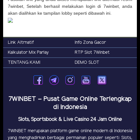
7winbet, Setelah berhasil melakukan login di 7winbet, anda
akan dialihkan ke tampilan lobby seperti dibawah ini.
Link Altrnatif
Info Zona Gacor
Kalkulator Mix Parlay
RTP Slot 7Winbet
TENTANG KAMI
DEMO SLOT
7WINBET – Pusat Game Online Terlengkap
di Indonesia
Slots, Sportsbook & Live Casino 24 Jam Online
7WINBET merupakan platform game online modern di Indonesia
yang menghadirkan berbagai permainan populer seperti Slots,