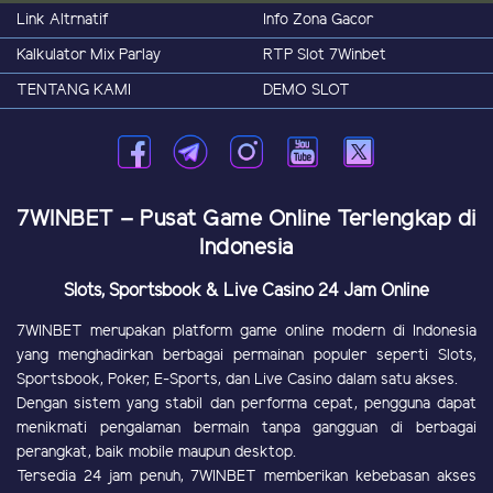
Link Altrnatif
Info Zona Gacor
Kalkulator Mix Parlay
RTP Slot 7Winbet
TENTANG KAMI
DEMO SLOT
7WINBET – Pusat Game Online Terlengkap di
Indonesia
Slots, Sportsbook & Live Casino 24 Jam Online
7WINBET merupakan platform game online modern di Indonesia
yang menghadirkan berbagai permainan populer seperti Slots,
Sportsbook, Poker, E-Sports, dan Live Casino dalam satu akses.
Dengan sistem yang stabil dan performa cepat, pengguna dapat
menikmati pengalaman bermain tanpa gangguan di berbagai
perangkat, baik mobile maupun desktop.
Tersedia 24 jam penuh, 7WINBET memberikan kebebasan akses