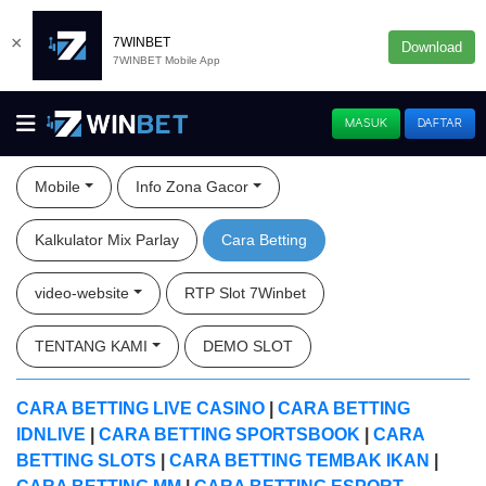
×
7WINBET
Download
7WINBET Mobile App
MASUK
DAFTAR
Mobile
Info Zona Gacor
Kalkulator Mix Parlay
Cara Betting
video-website
RTP Slot 7Winbet
TENTANG KAMI
DEMO SLOT
CARA BETTING LIVE CASINO
|
CARA BETTING
IDNLIVE
|
CARA BETTING SPORTSBOOK
|
CARA
BETTING SLOTS
|
CARA BETTING TEMBAK IKAN
|