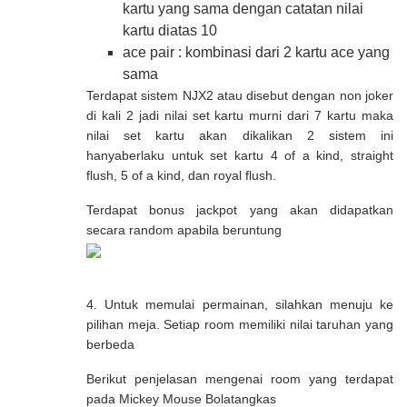
kartu yang sama dengan catatan nilai
kartu diatas 10
ace pair : kombinasi dari 2 kartu ace yang
sama
Terdapat sistem NJX2 atau disebut dengan non joker
di kali 2 jadi nilai set kartu murni dari 7 kartu maka
nilai set kartu akan dikalikan 2 sistem ini
hanyaberlaku untuk set kartu 4 of a kind, straight
flush, 5 of a kind, dan royal flush.
Terdapat bonus jackpot yang akan didapatkan
secara random apabila beruntung
4. Untuk memulai permainan, silahkan menuju ke
pilihan meja. Setiap room memiliki nilai taruhan yang
berbeda
Berikut penjelasan mengenai room yang terdapat
pada Mickey Mouse Bolatangkas