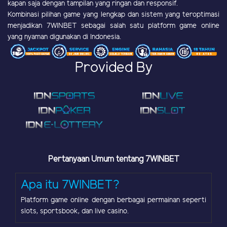
kapan saja dengan tampilan yang ringan dan responsif.
Kombinasi pilihan game yang lengkap dan sistem yang teroptimasi
menjadikan 7WINBET sebagai salah satu platform game online
yang nyaman digunakan di Indonesia.
Provided By
Pertanyaan Umum tentang 7WINBET
Apa itu 7WINBET?
Platform game online dengan berbagai permainan seperti
slots, sportsbook, dan live casino.