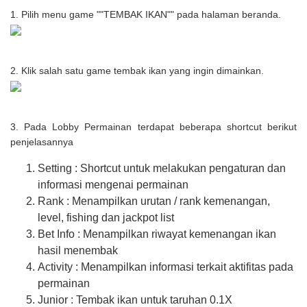
1. Pilih menu game ""TEMBAK IKAN"" pada halaman beranda.
2. Klik salah satu game tembak ikan yang ingin dimainkan.
3. Pada Lobby Permainan terdapat beberapa shortcut berikut
penjelasannya
Setting : Shortcut untuk melakukan pengaturan dan
informasi mengenai permainan
Rank : Menampilkan urutan / rank kemenangan,
level, fishing dan jackpot list
Bet Info : Menampilkan riwayat kemenangan ikan
hasil menembak
Activity : Menampilkan informasi terkait aktifitas pada
permainan
Junior : Tembak ikan untuk taruhan 0.1X