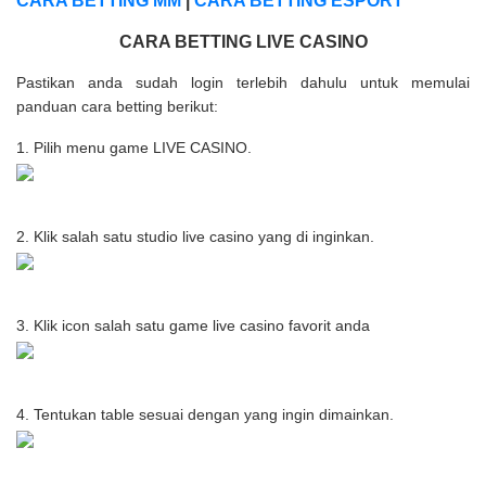
CARA BETTING MM
|
CARA BETTING ESPORT
CARA BETTING LIVE CASINO
Pastikan anda sudah login terlebih dahulu untuk memulai
panduan cara betting berikut:
1. Pilih menu game LIVE CASINO.
2. Klik salah satu studio live casino yang di inginkan.
3. Klik icon salah satu game live casino favorit anda
4. Tentukan table sesuai dengan yang ingin dimainkan.