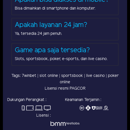
Bisa dimainkan di smartphone dan komputer.
Apakah layanan 24 jam?
Ya, tersedia 24 jam penuh.
Game apa saja tersedia?
Slots, sportsbook, poker, e-sports, dan live casino.
Tags: 7winbet | slot online | sportsbook | live casino | poker
online
Lisensi resmi PAGCOR
Dukungan Perangkat :
Keamanan Terjamin :
Lisensi :