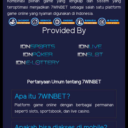
Kombinasi pilihan game yang lengkap dan sistem yang
teroptimasi menjadikan 7WINBET sebagai salah satu platform
game online yang nyaman digunakan di Indonesia.
Provided By
Pertanyaan Umum tentang 7WINBET
Apa itu 7WINBET?
Platform game online dengan berbagai permainan
seperti slots, sportsbook, dan live casino.
Apakah bisa diakses di mobile?